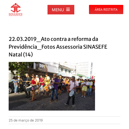
Ir
para
MENU
ÁREA RESTRITA
o
conteúdo
SOBRE
22.03.2019_Ato contra a reforma da
NOTÍCIAS
Previdência_Fotos Assessoria SINASEFE
Natal (14)
PUBLICAÇÕES
DOCUMENTOS
GALERIAS
EVENTOS
25 de março de 2019