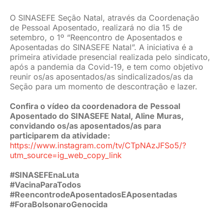
JURÍDICO
O SINASEFE Seção Natal, através da Coordenação
de Pessoal Aposentado, realizará no dia 15 de
setembro, o 1º “Reencontro de Aposentados e
Aposentadas do SINASEFE Natal”. A iniciativa é a
CLUBE
primeira atividade presencial realizada pelo sindicato,
após a pandemia da Covid-19, e tem como objetivo
reunir os/as aposentados/as sindicalizados/as da
CONTATO
Seção para um momento de descontração e lazer.
Confira o vídeo da coordenadora de Pessoal
Aposentado do SINASEFE Natal, Aline Muras,
convidando os/as aposentados/as para
participarem da atividade:
https://www.instagram.com/tv/CTpNAzJFSo5/?
utm_source=ig_web_copy_link
#SINASEFEnaLuta
#VacinaParaTodos
#ReencontrodeAposentadosEAposentadas
#ForaBolsonaroGenocida