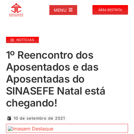
Ir
para
MENU
ÁREA RESTRITA
o
conteúdo
SOBRE
NOTÍCIAS
NOTÍCIAS
1º Reencontro dos
Aposentados e das
PUBLICAÇÕES
Aposentadas do
DOCUMENTOS
SINASEFE Natal está
chegando!
GALERIAS
10 de setembro de 2021
EVENTOS