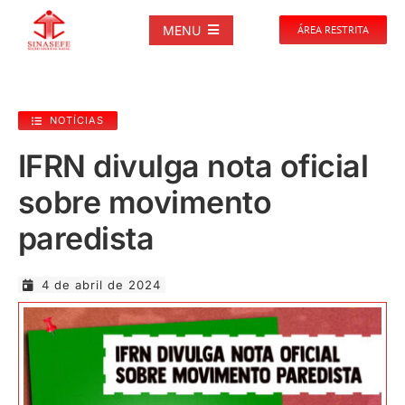
Ir
para
MENU
ÁREA RESTRITA
o
conteúdo
SOBRE
NOTÍCIAS
NOTÍCIAS
IFRN divulga nota oficial
sobre movimento
PUBLICAÇÕES
paredista
DOCUMENTOS
4 de abril de 2024
GALERIAS
EVENTOS