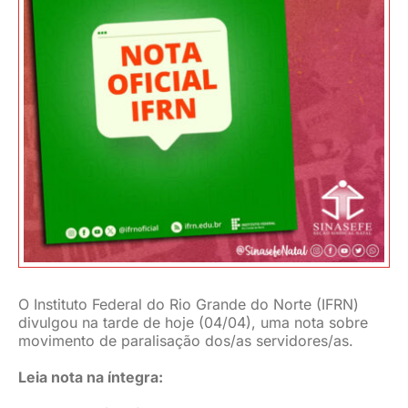
JURÍDICO
CLUBE
CONTATO
O Instituto Federal do Rio Grande do Norte (IFRN)
divulgou na tarde de hoje (04/04), uma nota sobre
movimento de paralisação dos/as servidores/as.
Leia nota na íntegra: