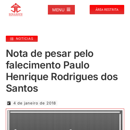
Ir
para
MENU
ÁREA RESTRITA
o
conteúdo
SOBRE
NOTÍCIAS
NOTÍCIAS
Nota de pesar pelo
falecimento Paulo
PUBLICAÇÕES
Henrique Rodrigues dos
DOCUMENTOS
Santos
GALERIAS
4 de janeiro de 2018
EVENTOS