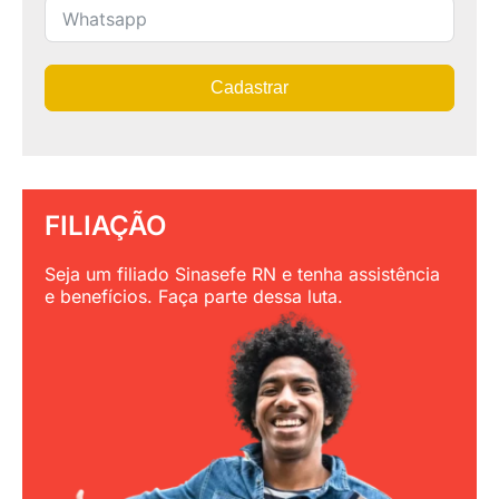
Cadastrar
FILIAÇÃO
Seja um filiado Sinasefe RN e tenha assistência
e benefícios. Faça parte dessa luta.