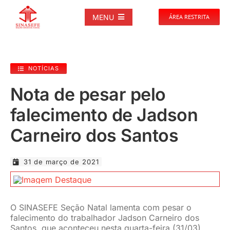
Ir
para
MENU
ÁREA RESTRITA
o
conteúdo
SOBRE
NOTÍCIAS
NOTÍCIAS
Nota de pesar pelo
falecimento de Jadson
PUBLICAÇÕES
Carneiro dos Santos
DOCUMENTOS
31 de março de 2021
GALERIAS
O SINASEFE Seção Natal lamenta com pesar o
EVENTOS
falecimento do trabalhador Jadson Carneiro dos
Santos, que aconteceu nesta quarta-feira (31/03).