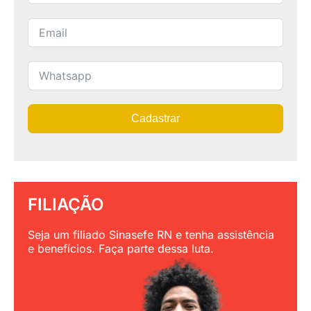
Cadastrar
FILIAÇÃO
Seja um filiado Sinasefe RN e tenha assistência
e benefícios. Faça parte dessa luta.