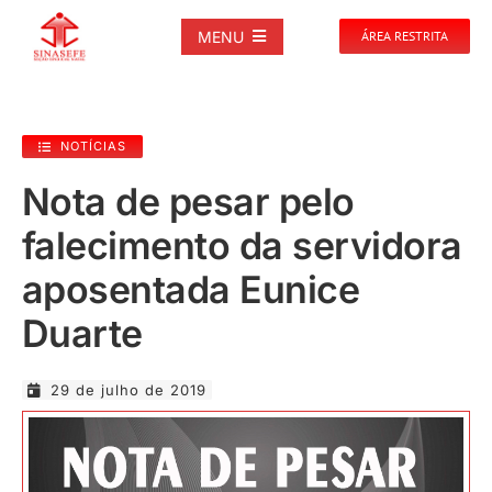
Ir
para
MENU
ÁREA RESTRITA
o
conteúdo
SOBRE
NOTÍCIAS
NOTÍCIAS
Nota de pesar pelo
falecimento da servidora
PUBLICAÇÕES
aposentada Eunice
DOCUMENTOS
Duarte
GALERIAS
29 de julho de 2019
EVENTOS