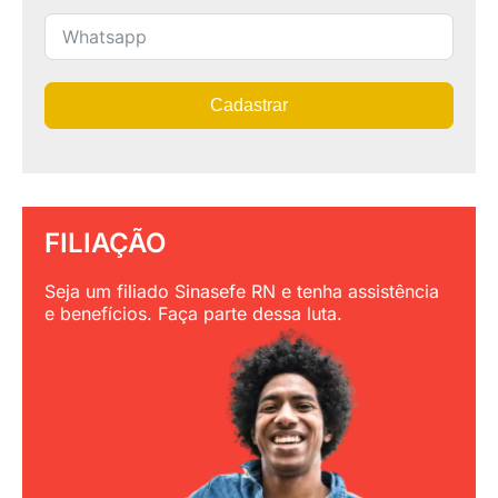
Cadastrar
FILIAÇÃO
Seja um filiado Sinasefe RN e tenha assistência
e benefícios. Faça parte dessa luta.