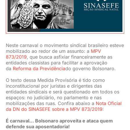
JURÍDICO
CLUBE
Neste carnaval o movimento sindical brasileiro esteve
CONTATO
mobilizado ao redor de um assunto: a
MPV
873/2019
, que busca asfixiar financeiramente as
entidades classistas para facilitar a aprovação
da
Reforma da Previdência
do governo Bolsonaro.
O texto dessa Medida Provisória é tido como
inconstitucional por juristas e dirigentes das
entidades sindicais e será questionado em todos os
espaços: no judiciário, no parlamento e nas
mobilizações das ruas. Confira abaixo a
Nota Oficial
da DN do SINASEFE sobre a MPV 873/2019
:
É carnaval… Bolsonaro aproveita e ataca quem
defende sua aposentadoria!