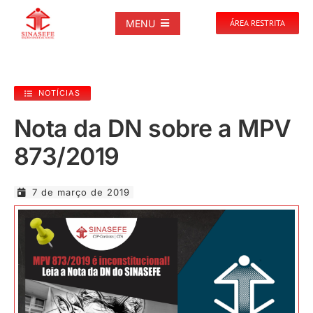
Ir
para
MENU
ÁREA RESTRITA
o
conteúdo
SOBRE
NOTÍCIAS
NOTÍCIAS
Nota da DN sobre a MPV
873/2019
PUBLICAÇÕES
7 de março de 2019
DOCUMENTOS
GALERIAS
EVENTOS