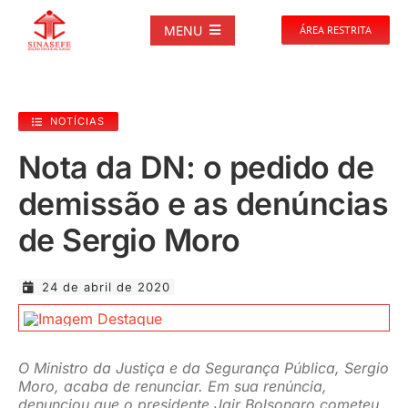
Ir
para
MENU
ÁREA RESTRITA
o
conteúdo
SOBRE
NOTÍCIAS
NOTÍCIAS
Nota da DN: o pedido de
demissão e as denúncias
PUBLICAÇÕES
de Sergio Moro
DOCUMENTOS
24 de abril de 2020
GALERIAS
O Ministro da Justiça e da Segurança Pública, Sergio
EVENTOS
Moro, acaba de renunciar. Em sua renúncia,
denunciou que o presidente Jair Bolsonaro cometeu