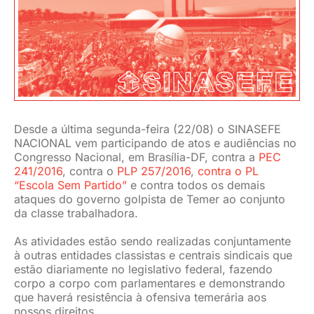
JURÍDICO
CLUBE
CONTATO
Desde a última segunda-feira (22/08) o SINASEFE
NACIONAL vem participando de atos e audiências no
Congresso Nacional, em Brasília-DF, contra a
PEC
241/2016
, contra o
PLP 257/2016
,
contra o PL
“Escola Sem Partido”
e contra todos os demais
ataques do governo golpista de Temer ao conjunto
da classe trabalhadora.
As atividades estão sendo realizadas conjuntamente
à outras entidades classistas e centrais sindicais que
estão diariamente no legislativo federal, fazendo
corpo a corpo com parlamentares e demonstrando
que haverá resistência à ofensiva temerária aos
nossos direitos.