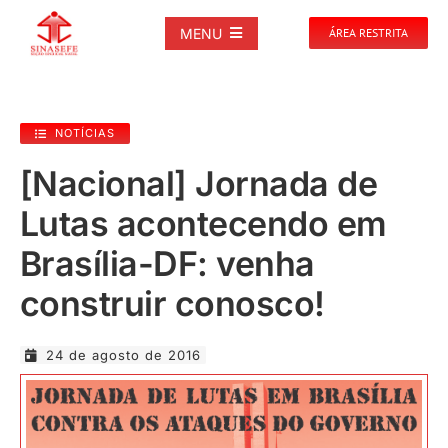
Ir
para
MENU
ÁREA RESTRITA
o
conteúdo
SOBRE
NOTÍCIAS
NOTÍCIAS
[Nacional] Jornada de
Lutas acontecendo em
PUBLICAÇÕES
Brasília-DF: venha
DOCUMENTOS
construir conosco!
GALERIAS
24 de agosto de 2016
EVENTOS