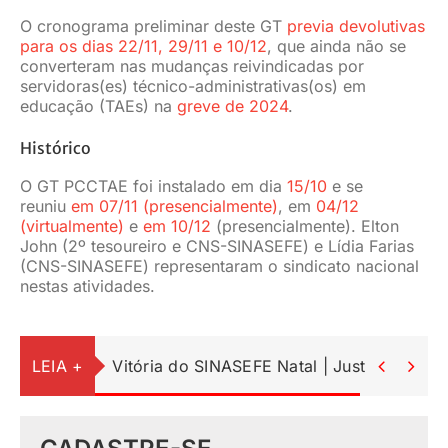
O cronograma preliminar deste GT
previa devolutivas
para os dias 22/11, 29/11 e 10/12
, que ainda não se
converteram nas mudanças reivindicadas por
servidoras(es) técnico-administrativas(os) em
educação (TAEs) na
greve de 2024
.
Histórico
O GT PCCTAE foi instalado em dia
15/10
e se
reuniu
em 07/11 (presencialmente)
, em
04/12
(virtualmente)
e
em 10/12
(presencialmente). Elton
John (2º tesoureiro e CNS-SINASEFE) e Lídia Farias
(CNS-SINASEFE) representaram o sindicato nacional
nestas atividades.
LEIA +
Vitória do SINASEFE Natal | Justiça suspe

