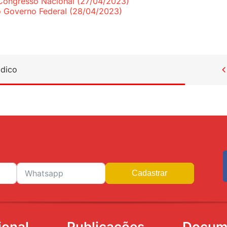
Congresso Nacional (27/04/2023)
o Governo Federal (28/04/2023)
ídico

Cadastrar
ional
Publicações
Docum