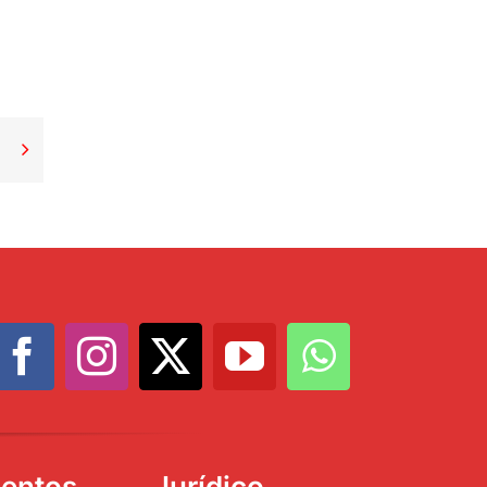

entos
Jurídico