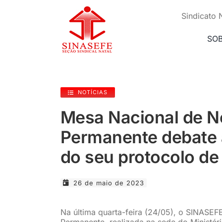
Ir
para
Sindicato 
o
conteúdo
SO
NOTÍCIAS
Mesa Nacional de N
Permanente debate 
do seu protocolo de
26 de maio de 2023
Na última quarta-feira (24/05), o SINASE
Permanente, realizada na sede do Ministér