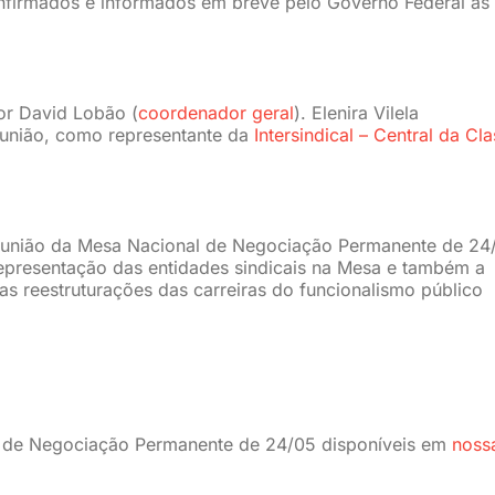
confirmados e informados em breve pelo Governo Federal às
or David Lobão (
coordenador geral
). Elenira Vilela
eunião, como representante da
Intersindical – Central da Cl
eunião da Mesa Nacional de Negociação Permanente de 24
representação das entidades sindicais na Mesa e também a
as reestruturações das carreiras do funcionalismo público
al de Negociação Permanente de 24/05 disponíveis em
noss