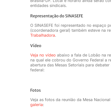
Brasília-DF. Local e horário ainda serão 
entidades sindicais.
Representação do SINASEFE
O SINASEFE foi representado no espaço p
(coordenadora geral) também esteve na r
Trabalhadora
.
Vídeo
Veja no vídeo
abaixo a fala de Lobão na r
na qual ele cobrou do Governo Federal a 
abertura das Mesas Setoriais para debater 
federal:
Fotos
Veja as fotos da reunião da Mesa Nacion
galeria
: