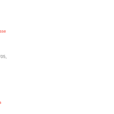
asse
/05,
a