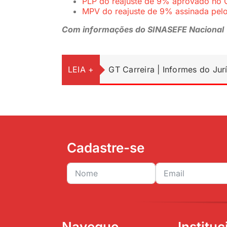
PLP do reajuste de 9% aprovado no 
MPV do reajuste de 9% assinada pel
Com informações do SINASEFE Nacional
LEIA +
GT Carreira | Informes do Jur
Cadastre-se
Navegue
Instituc