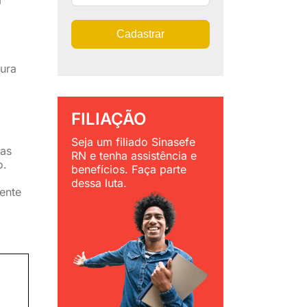
Cadastrar
tura
FILIAÇÃO
Seja um filiado Sinasefe
 as
RN e tenha assistência e
o.
benefícios. Faça parte
dessa luta.
ente