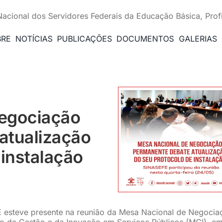
Nacional dos Servidores Federais da Educação Básica, Prof
BRE
NOTÍCIAS
PUBLICAÇÕES
DOCUMENTOS
GALERIAS
egociação
atualização
 instalação
FE esteve presente na reunião da Mesa Nacional de Negocia
io da Gestão e da Inovação em Serviços Públicos (MGI), e