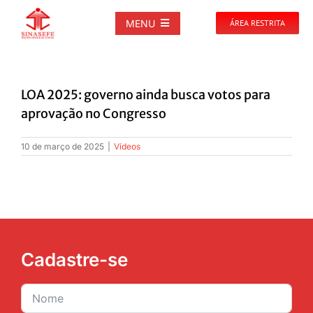
Ir
para
MENU
ÁREA RESTRITA
o
conteúdo
SOBRE
LOA 2025: governo ainda busca votos para
NOTÍCIAS
aprovação no Congresso
10 de março de 2025
|
Vídeos
PUBLICAÇÕES
DOCUMENTOS
GALERIAS
Cadastre-se
EVENTOS