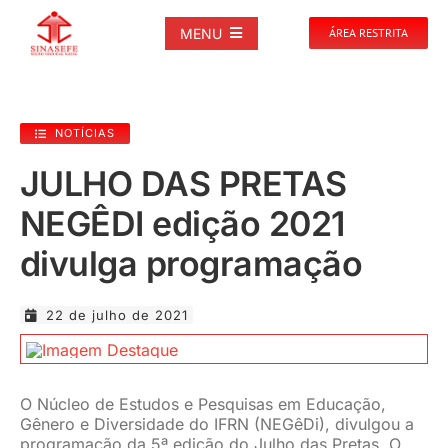
Ir
para
MENU
ÁREA RESTRITA
o
conteúdo
SOBRE
NOTÍCIAS
NOTÍCIAS
JULHO DAS PRETAS
NEGÊDI edição 2021
PUBLICAÇÕES
divulga programação
DOCUMENTOS
22 de julho de 2021
GALERIAS
O Núcleo de Estudos e Pesquisas em Educação,
EVENTOS
Gênero e Diversidade do IFRN (NEGêDi), divulgou a
programação da 5ª edição do Julho das Pretas. O