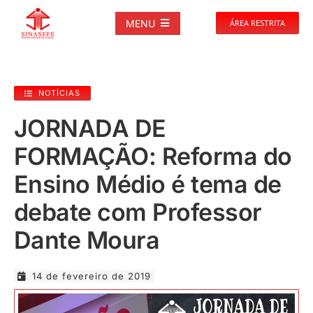
Ir
para
MENU
ÁREA RESTRITA
o
conteúdo
SOBRE
NOTÍCIAS
NOTÍCIAS
JORNADA DE
FORMAÇÃO: Reforma do
PUBLICAÇÕES
Ensino Médio é tema de
DOCUMENTOS
debate com Professor
Dante Moura
GALERIAS
14 de fevereiro de 2019
EVENTOS