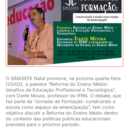
JURÍDICO
CLUBE
CONTATO
O SINASEFE Natal promove, na próxima quarta-feira
(20/02), a palestra “Reforma do Ensino Médio:
desafios da Educação Profissional e Tecnológica”,
com Dante Moura, professor do IFRN. O debate, que
faz parte da “Jornada de Formação: construindo a
escola como espaço de emancipação”, tem como
objetivo discutir a Reforma do Ensino Médio dentro
do contexto das políticas públicas educacionais
previstas para o próximo período.