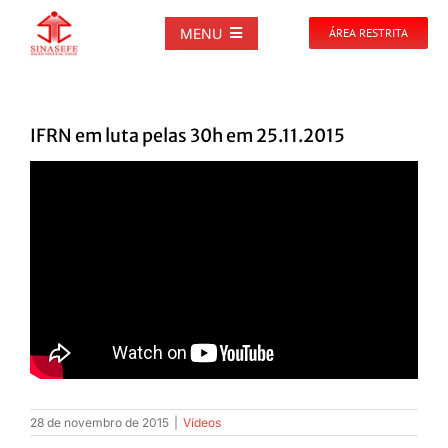
Ir
para
MENU
ÁREA RESTRITA
o
conteúdo
SOBRE
IFRN em luta pelas 30h em 25.11.2015
NOTÍCIAS
PUBLICAÇÕES
DOCUMENTOS
GALERIAS
EVENTOS
28 de novembro de 2015
|
Vídeos