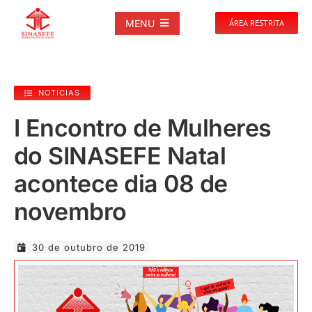
Ir
para
MENU
ÁREA RESTRITA
o
conteúdo
SOBRE
NOTÍCIAS
NOTÍCIAS
I Encontro de Mulheres
do SINASEFE Natal
PUBLICAÇÕES
acontece dia 08 de
DOCUMENTOS
novembro
GALERIAS
30 de outubro de 2019
EVENTOS