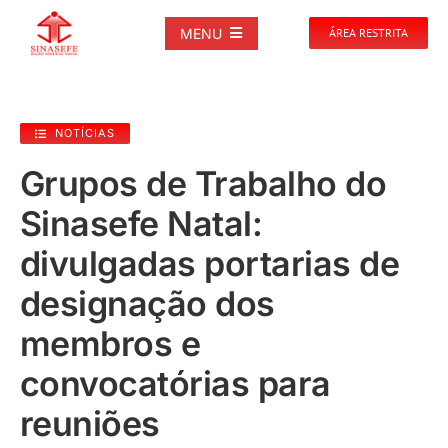
Ir
para
MENU
ÁREA RESTRITA
o
conteúdo
SOBRE
NOTÍCIAS
NOTÍCIAS
Grupos de Trabalho do
Sinasefe Natal:
PUBLICAÇÕES
divulgadas portarias de
DOCUMENTOS
designação dos
membros e
GALERIAS
convocatórias para
EVENTOS
reuniões