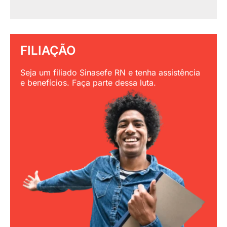
FILIAÇÃO
Seja um filiado Sinasefe RN e tenha assistência
e benefícios. Faça parte dessa luta.