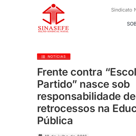
Ir
para
Sindicato 
o
conteúdo
SO
NOTÍCIAS
Frente contra “Esco
Partido” nasce sob
responsabilidade de
retrocessos na Edu
Pública