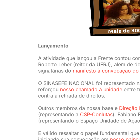
Lançamento
A atividade que lançou a Frente contou co
Roberto Leher (reitor da UFRJ), além de d
signatárias do
manifesto à convocação do
O SINASEFE NACIONAL foi representado na 
reforçou
nosso chamado à unidade
entre t
contra a retirada de direitos.
Outros membros da nossa base e
Direção 
(representando a
CSP-Conlutas
), Fabiano
(representando o Espaço Unidade de Ação
É válido ressaltar o papel fundamental q
iniciando sua convocação em
nosso painel