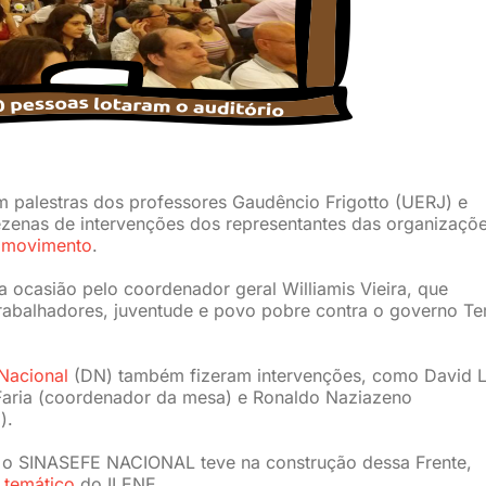
m palestras dos professores Gaudêncio Frigotto (UERJ) e
ezenas de intervenções dos representantes das organizaçõ
 movimento
.
ocasião pelo coordenador geral Williamis Vieira, que
rabalhadores, juventude e povo pobre contra o governo Te
Nacional
(DN) também fizeram intervenções, como David 
 Faria (coordenador da mesa) e Ronaldo Naziazeno
).
ue o SINASEFE NACIONAL teve na construção dessa Frente,
 temático
do II ENE.