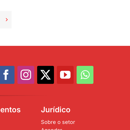

entos
Jurídico
Sobre o setor