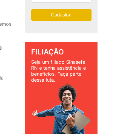
Cadastrar
,
demos
é
FILIAÇÃO
Seja um filiado Sinasefe
RN e tenha assistência e
benefícios. Faça parte
da
dessa luta.