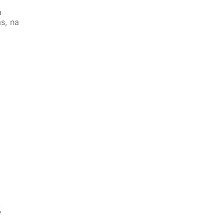
a
s, na
,