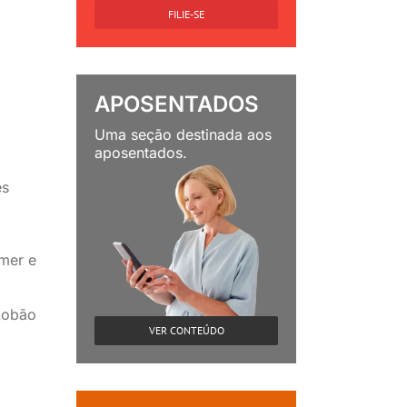
FILIE-SE
APOSENTADOS
Uma seção destinada aos
aposentados.
es
mer e
Lobão
VER CONTEÚDO