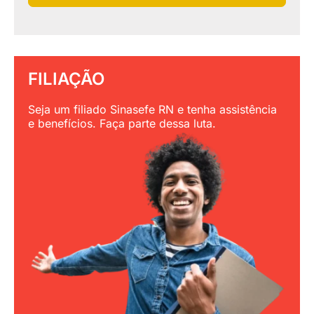
FILIAÇÃO
Seja um filiado Sinasefe RN e tenha assistência
e benefícios. Faça parte dessa luta.