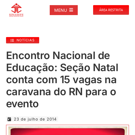
Ir
para
MENU
ÁREA RESTRITA
o
conteúdo
SOBRE
NOTÍCIAS
NOTÍCIAS
Encontro Nacional de
Educação: Seção Natal
PUBLICAÇÕES
conta com 15 vagas na
DOCUMENTOS
caravana do RN para o
evento
GALERIAS
23 de julho de 2014
EVENTOS