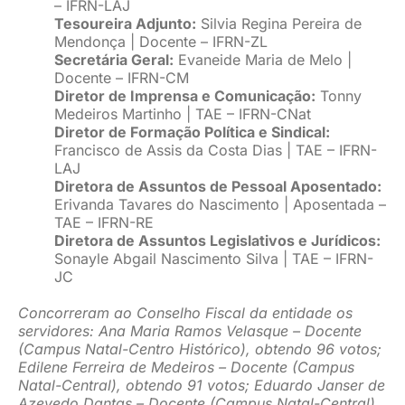
– IFRN-LAJ
Tesoureira Adjunto:
Silvia Regina Pereira de
Mendonça | Docente – IFRN-ZL
Secretária Geral:
Evaneide Maria de Melo |
Docente – IFRN-CM
Diretor de Imprensa e Comunicação:
Tonny
Medeiros Martinho | TAE – IFRN-CNat
Diretor de Formação Política e Sindical:
Francisco de Assis da Costa Dias | TAE – IFRN-
LAJ
Diretora de Assuntos de Pessoal Aposentado:
Erivanda Tavares do Nascimento | Aposentada –
TAE – IFRN-RE
Diretora de Assuntos Legislativos e Jurídicos:
Sonayle Abgail Nascimento Silva | TAE – IFRN-
JC
Concorreram ao Conselho Fiscal da entidade os
servidores: Ana Maria Ramos Velasque – Docente
(Campus Natal-Centro Histórico), obtendo 96 votos;
Edilene Ferreira de Medeiros – Docente (Campus
Natal-Central), obtendo 91 votos; Eduardo Janser de
Azevedo Dantas – Docente (Campus Natal-Central),