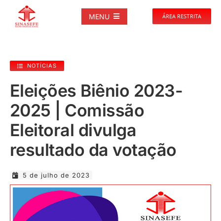
Ir
para
MENU
ÁREA RESTRITA
o
conteúdo
SOBRE
NOTÍCIAS
NOTÍCIAS
Eleições Biênio 2023-
2025 | Comissão
PUBLICAÇÕES
Eleitoral divulga
DOCUMENTOS
resultado da votação
GALERIAS
5 de julho de 2023
EVENTOS