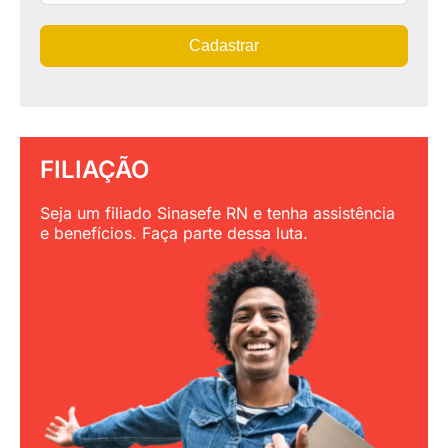
Cadastrar
FILIAÇÃO
Seja um filiado Sinasefe RN e tenha assistência
e benefícios. Faça parte dessa luta.