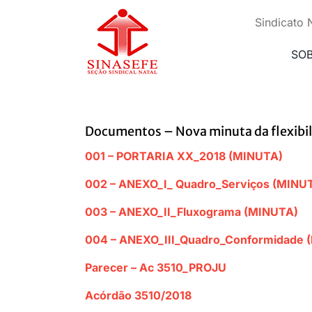
Ir
para
Sindicato 
o
conteúdo
SO
Documentos – Nova minuta da flexibili
001 – PORTARIA XX_2018 (MINUTA)
002 – ANEXO_I_ Quadro_Serviços (MINU
003 – ANEXO_II_Fluxograma (MINUTA)
004 – ANEXO_III_Quadro_Conformidade 
Parecer – Ac 3510_PROJU
Acórdão 3510/2018