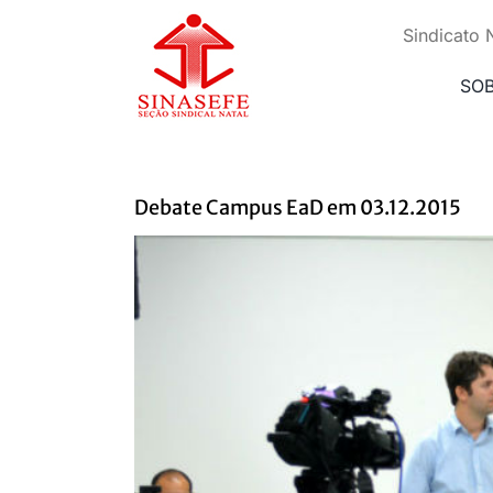
Ir
para
Sindicato 
o
conteúdo
SO
Debate Campus EaD em 03.12.2015
View
Larger
Image