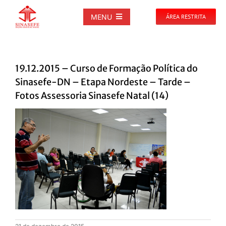
Ir
para
MENU
ÁREA RESTRITA
o
conteúdo
SOBRE
19.12.2015 – Curso de Formação Política do
NOTÍCIAS
Sinasefe-DN – Etapa Nordeste – Tarde –
Fotos Assessoria Sinasefe Natal (14)
PUBLICAÇÕES
DOCUMENTOS
GALERIAS
EVENTOS