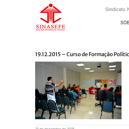
Ir
para
Sindicato 
o
conteúdo
SO
19.12.2015 – Curso de Formação Polít
21 de dezembro de 2015