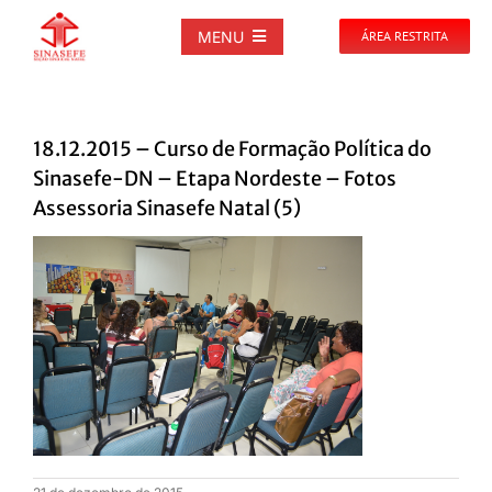
Ir
para
MENU
ÁREA RESTRITA
o
conteúdo
SOBRE
18.12.2015 – Curso de Formação Política do
NOTÍCIAS
Sinasefe-DN – Etapa Nordeste – Fotos
Assessoria Sinasefe Natal (5)
PUBLICAÇÕES
DOCUMENTOS
GALERIAS
EVENTOS