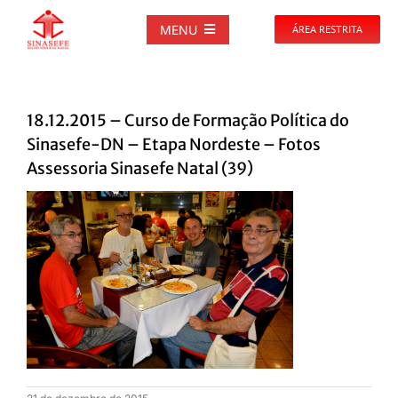
Ir
para
MENU
ÁREA RESTRITA
o
conteúdo
SOBRE
18.12.2015 – Curso de Formação Política do
NOTÍCIAS
Sinasefe-DN – Etapa Nordeste – Fotos
Assessoria Sinasefe Natal (39)
PUBLICAÇÕES
DOCUMENTOS
GALERIAS
EVENTOS