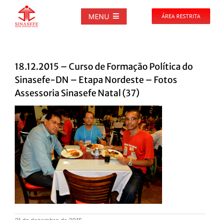
Ir
para
MENU
ÁREA RESTRITA
o
conteúdo
SOBRE
18.12.2015 – Curso de Formação Política do
NOTÍCIAS
Sinasefe-DN – Etapa Nordeste – Fotos
Assessoria Sinasefe Natal (37)
PUBLICAÇÕES
DOCUMENTOS
GALERIAS
EVENTOS