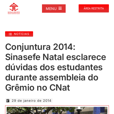
Ir
para
MENU
ÁREA RESTRITA
o
conteúdo
SOBRE
NOTÍCIAS
NOTÍCIAS
Conjuntura 2014:
Sinasefe Natal esclarece
PUBLICAÇÕES
dúvidas dos estudantes
DOCUMENTOS
durante assembleia do
Grêmio no CNat
GALERIAS
29 de janeiro de 2014
EVENTOS