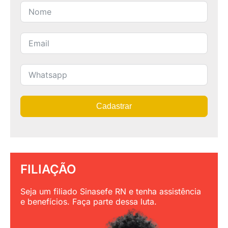
Cadastrar
FILIAÇÃO
Seja um filiado Sinasefe RN e tenha assistência
e benefícios. Faça parte dessa luta.