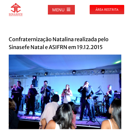
Ir
para
MENU
ÁREA RESTRITA
o
conteúdo
SOBRE
Confraternização Natalina realizada pelo
NOTÍCIAS
Sinasefe Natal e ASIFRN em 19.12.2015
View
PUBLICAÇÕES
Larger
Image
DOCUMENTOS
GALERIAS
EVENTOS