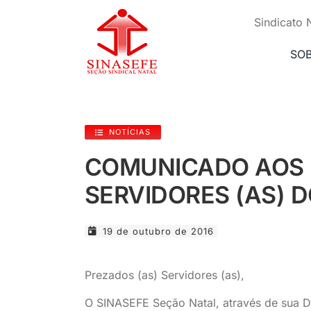
Ir
para
Sindicato 
o
conteúdo
SO
NOTÍCIAS
COMUNICADO AOS
SERVIDORES (AS) D
19 de outubro de 2016
Prezados (as) Servidores (as),
O SINASEFE Seção Natal, através de sua Dir