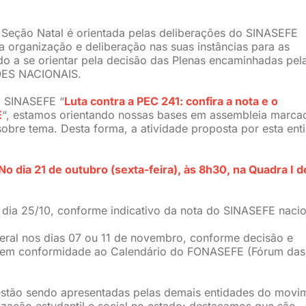
 Seção Natal é orientada pelas deliberações do SINASEFE
 organização e deliberação nas suas instâncias para as
ado a se orientar pela decisão das Plenas encaminhadas pe
ES NACIONAIS.
o SINASEFE “
Luta contra a PEC 241: confira a nota e o
E
“, estamos orientando nossas bases em assembleia marca
 sobre tema. Desta forma, a atividade proposta por esta ent
o dia 21 de outubro (sexta-feira), às 8h30, na Quadra I d
 dia 25/10, conforme indicativo da nota do SINASEFE nacio
eral nos dias 07 ou 11 de novembro, conforme decisão e
e em conformidade ao Calendário do FONASEFE (Fórum das
estão sendo apresentadas pelas demais entidades do movi
ização estudantil e social no estado: destacamos que são