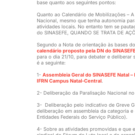
base quanto aos seguintes pontos:
Quanto ao Calendário de Mobilizações – A
Nacional, mesmo que tenha autonomia para
atividades locais. No entanto tem se paut
do SINASEFE, QUANDO SE TRATA DE AÇÕ
Segundo a Nota de orientação às bases d
calendário proposto pela DN do SINASEF
para o dia 21/10, para debater e deliberar
é a seguinte:
1-
Assembleia Geral do SINASEFE Natal – N
IFRN Campus Natal-Central
.
2- Deliberação da Paralisação Nacional no
3- Deliberação pelo indicativo de Greve G
deliberação em assembleia da categoria 
Entidades Federais do Serviço Público).
4- Sobre as atividades promovidas e que 
sindical do Fórum de Luta local e da organ