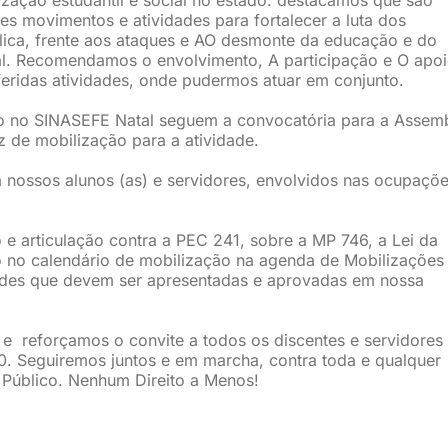
stes movimentos e atividades para fortalecer a luta dos
lica, frente aos ataques e AO desmonte da educação e do
nal. Recomendamos o envolvimento, A participação e O apo
feridas atividades, onde pudermos atuar em conjunto.
o no SINASEFE Natal seguem a convocatória para a Assemb
az de mobilização para a atividade.
 nossos alunos (as) e servidores, envolvidos nas ocupaçõ
 e articulação contra a PEC 241, sobre a MP 746, a Lei da
 no calendário de mobilização na agenda de Mobilizações
dades que devem ser apresentadas e aprovadas em nossa
e reforçamos o convite a todos os discentes e servidores
10. Seguiremos juntos e em marcha, contra toda e qualquer
o Público. Nenhum Direito a Menos!