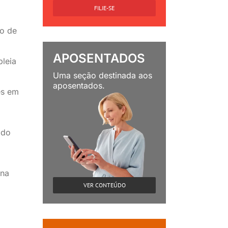
FILIE-SE
io de
APOSENTADOS
leia
Uma seção destinada aos
aposentados.
es em
 do
 na
VER CONTEÚDO