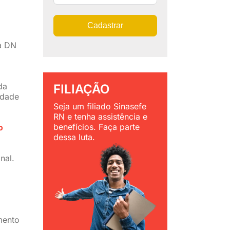
Cadastrar
la DN
da
FILIAÇÃO
idade
Seja um filiado Sinasefe
RN e tenha assistência e
benefícios. Faça parte
o
dessa luta.
nal.
mento