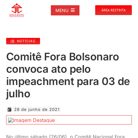
Ir
para
MENU
ÁREA RESTRITA
o
conteúdo
SOBRE
NOTÍCIAS
NOTÍCIAS
Comitê Fora Bolsonaro
convoca ato pelo
PUBLICAÇÕES
impeachment para 03 de
DOCUMENTOS
julho
GALERIAS
28 de junho de 2021
EVENTOS
No último sábado (26/06), o Comitê Nacional Fora