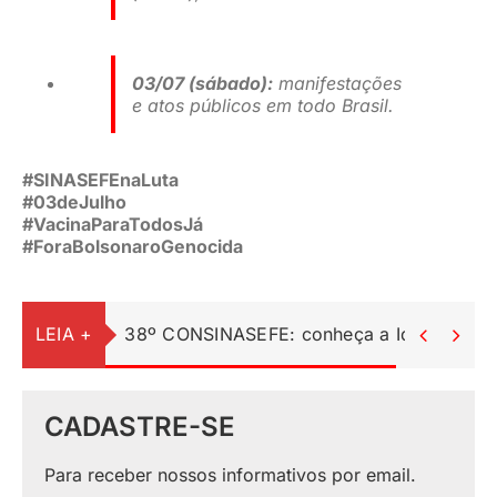
03/07 (sábado):
manifestações
e atos públicos em todo Brasil.
#SINASEFEnaLuta
#03deJulho
#VacinaParaTodosJá
#ForaBolsonaroGenocida
LEIA +
38º CONSINASEFE: conheça a Identidade Vi


CADASTRE-SE
Para receber nossos informativos por email.