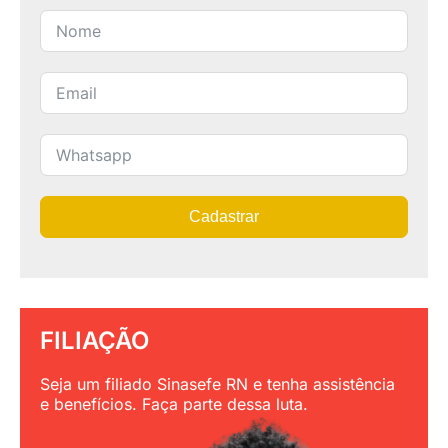
Cadastrar
FILIAÇÃO
Seja um filiado Sinasefe RN e tenha assistência
e benefícios. Faça parte dessa luta.