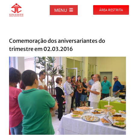
Ir
para
MENU
ÁREA RESTRITA
o
conteúdo
SOBRE
Comemoração dos aniversariantes do
NOTÍCIAS
trimestre em 02.03.2016
View
PUBLICAÇÕES
Larger
Image
DOCUMENTOS
GALERIAS
EVENTOS