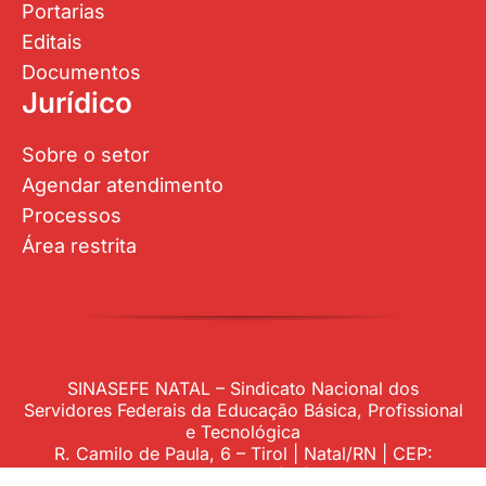
Agendar atendimento
Processos
Área restrita
SINASEFE NATAL – Sindicato Nacional dos
Servidores Federais da Educação Básica, Profissional
e Tecnológica
R. Camilo de Paula, 6 – Tirol | Natal/RN | CEP:
59.015-340 – Telefones: (84)3201-3856 –
(84)99925-3892
Feito com
e
por
Hospeed Internet