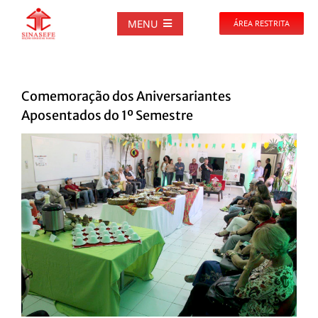
Ir
para
MENU
ÁREA RESTRITA
o
conteúdo
SOBRE
Comemoração dos Aniversariantes
NOTÍCIAS
Aposentados do 1º Semestre
View
PUBLICAÇÕES
Larger
Image
DOCUMENTOS
GALERIAS
EVENTOS