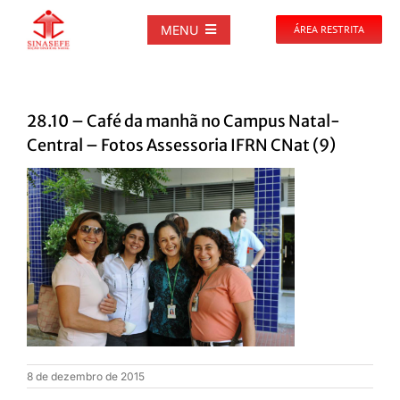
Ir
para
MENU
ÁREA RESTRITA
o
conteúdo
SOBRE
28.10 – Café da manhã no Campus Natal-
NOTÍCIAS
Central – Fotos Assessoria IFRN CNat (9)
PUBLICAÇÕES
DOCUMENTOS
GALERIAS
EVENTOS
8 de dezembro de 2015