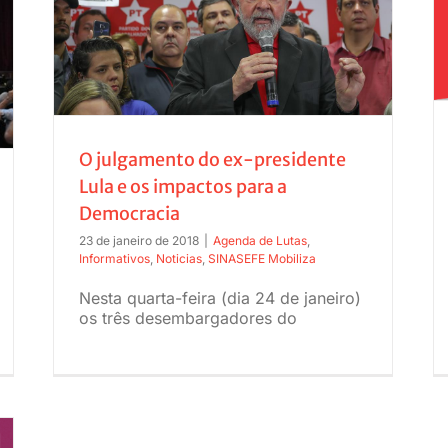
Nota da DN e da CNS sobre o decreto
e os
9.282/2018
O julgamento do ex-presidente
Lula e os impactos para a
Democracia
23 de janeiro de 2018
|
Agenda de Lutas
,
Informativos
,
Noticias
,
SINASEFE Mobiliza
Nesta quarta-feira (dia 24 de janeiro)
os três desembargadores do