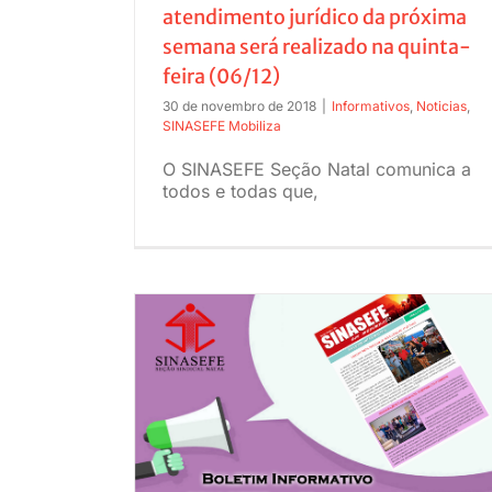
atendimento jurídico da próxima
semana será realizado na quinta-
feira (06/12)
30 de novembro de 2018
|
Informativos
,
Noticias
,
SINASEFE Mobiliza
O SINASEFE Seção Natal comunica a
todos e todas que,
INASEFE em
SINASEFE Natal lança Boletim Informa
de Abril