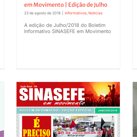
em Movimento | Edição de Julho
23 de agosto de 2018
|
Informativos
,
Noticias
A edição de Julho/2018 do Boletim
Informativo SINASEFE em Movimento
SINASEFE Natal realiza reunião com
servidores do Campus Pau dos Ferros
sobre flexibilização da jornada de
tivo
trabalho