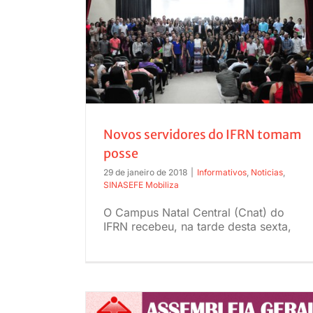
O julgamento do ex-presidente Lula 
impactos para a Democracia
 tomam posse
Novos servidores do IFRN tomam
posse
29 de janeiro de 2018
|
Informativos
,
Noticias
,
SINASEFE Mobiliza
O Campus Natal Central (Cnat) do
IFRN recebeu, na tarde desta sexta,