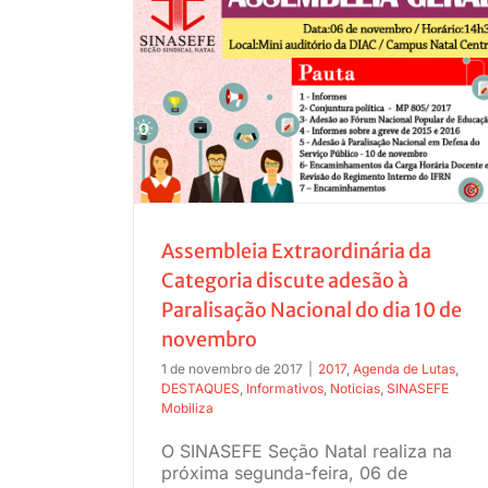
 da Categoria
ão Nacional do
bro
Assembleia Extraordinária da
Categoria discute adesão à
Paralisação Nacional do dia 10 de
novembro
1 de novembro de 2017
|
2017
,
Agenda de Lutas
,
DESTAQUES
,
Informativos
,
Noticias
,
SINASEFE
Mobiliza
O SINASEFE Seção Natal realiza na
próxima segunda-feira, 06 de