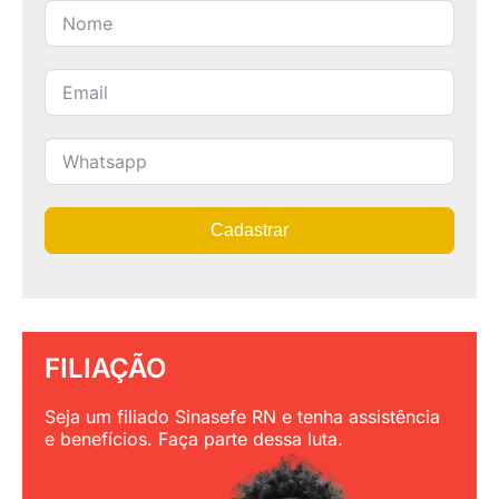
Cadastrar
FILIAÇÃO
Seja um filiado Sinasefe RN e tenha assistência
e benefícios. Faça parte dessa luta.