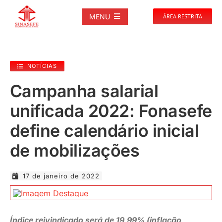
Ir
para
MENU
ÁREA RESTRITA
o
conteúdo
SOBRE
NOTÍCIAS
NOTÍCIAS
Campanha salarial
unificada 2022: Fonasefe
PUBLICAÇÕES
define calendário inicial
DOCUMENTOS
de mobilizações
GALERIAS
17 de janeiro de 2022
EVENTOS
Índice reivindicado será de 19,99% (inflação