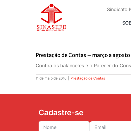
Ir
para
Sindicato 
o
conteúdo
SO
Prestação de Contas – março a agosto
Confira os balancetes e o Parecer do Cons
11 de maio de 2016
|
Prestação de Contas
Cadastre-se