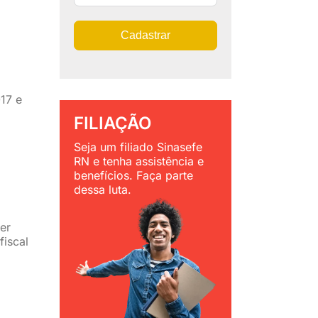
Cadastrar
17 e
FILIAÇÃO
Seja um filiado Sinasefe
RN e tenha assistência e
benefícios. Faça parte
dessa luta.
er
fiscal