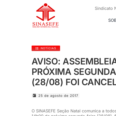
Ir
para
Sindicato 
o
conteúdo
SO
NOTÍCIAS
AVISO: ASSEMBLEI
PRÓXIMA SEGUNDA
(28/08) FOI CANCE
25 de agosto de 2017
O SINASEFE Seção Natal comunica a todos 
14h00 da próxima segunda-feira (28/08), f