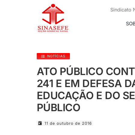
Ir
para
Sindicato 
o
conteúdo
SO
NOTÍCIAS
ATO PÚBLICO CONT
241 E EM DEFESA D
EDUCAÇÃO E DO S
PÚBLICO
11 de outubro de 2016