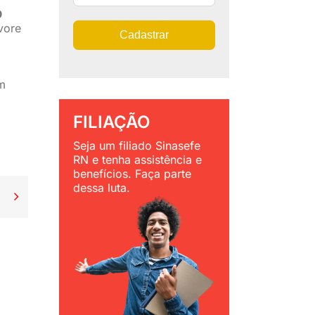
O
vore
Cadastrar
m
FILIAÇÃO
Seja um filiado Sinasefe
RN e tenha assistência e
benefícios. Faça parte
dessa luta.
