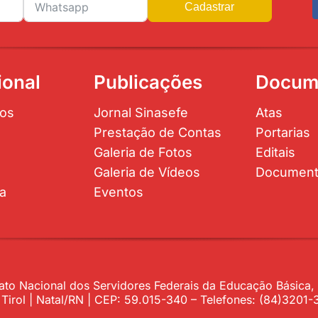
Cadastrar
ional
Publicações
Docum
os
Jornal Sinasefe
Atas
Prestação de Contas
Portarias
Galeria de Fotos
Editais
Galeria de Vídeos
Documen
ta
Eventos
to Nacional dos Servidores Federais da Educação Básica, P
– Tirol | Natal/RN | CEP: 59.015-340 – Telefones: (84)320