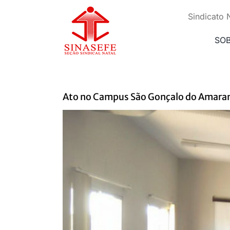
Ir
para
Sindicato 
o
conteúdo
SO
Ato no Campus São Gonçalo do Amaran
View
Larger
Image