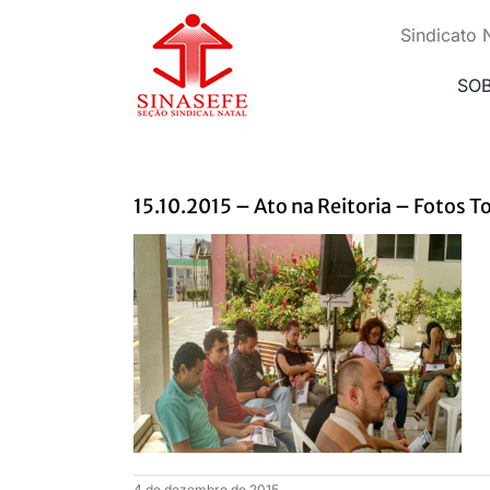
Ir
para
Sindicato 
o
conteúdo
SO
15.10.2015 – Ato na Reitoria – Fotos T
4 de dezembro de 2015