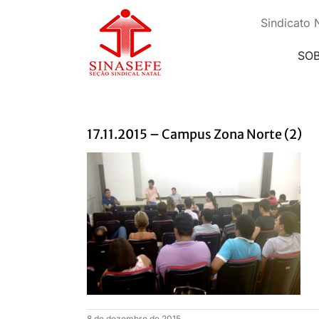
Ir
para
Sindicato 
o
conteúdo
SO
17.11.2015 – Campus Zona Norte (2)
8 de dezembro de 2015