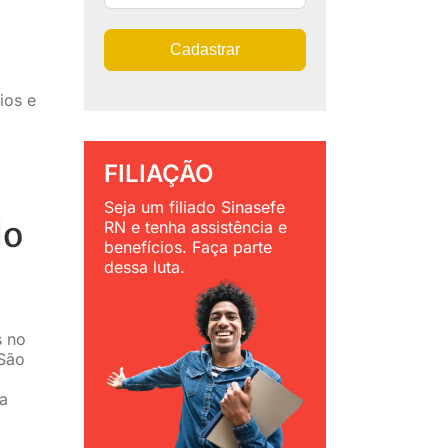
Cadastrar
ios e
FILIAÇÃO
Seja um filiado Sinasefe
do
RN e tenha assistência e
benefícios. Faça parte
dessa luta.
s no
 São
a