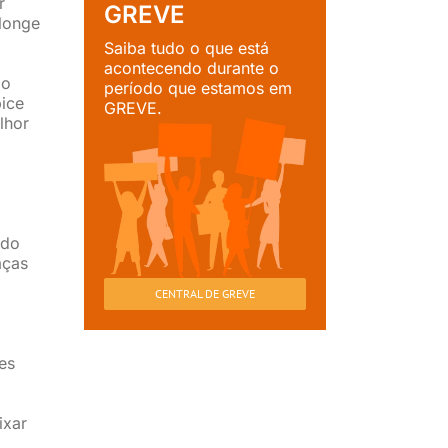
r
GREVE
 longe
Saiba tudo o que está
acontecendo durante o
ão
período que estamos em
pice
GREVE.
lhor
ado
aças
CENTRAL DE GREVE
es
ixar