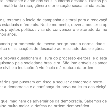
e ineficiente diante dos seus inúmeros desafios. Pleitos po
m matéria de raça, gênero e orientação sexual ainda estão
os, teremos o início da campanha eleitoral para a renovaç
s estaduais e federais. Neste momento, deveríamos ter o á
os projetos políticos visando convencer o eleitorado da me
mos anos.
ssando por momento de imenso perigo para a normalidade
blica e insinuações de desacato ao resultado das eleições.
provas questionam a lisura do processo eleitoral e o est
uistado pela sociedade brasileira. São intoleráveis as ame
civil e a incitação à violência e à ruptura da ordem
itários que puseram em risco a secular democracia norte-
zar a democracia e a confiança do povo na lisura das eleiçõ
o que imaginam os adversários da democracia. Sabemos de
algo muito maior, a defesa da ordem democrática.