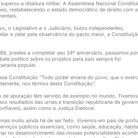
 superou a ditadura militar. A Assembleia Nacional Constitu
ções, restabelecendo o estado democrático de direito com a
mentais.
, o Legislativo e o Judiciário, todos independentes,
ar e zelar pela observância do pacto maior, a Constituiçã
88, prestes a completar seu 34º aniversário, passamos po
ebate político sobre os projetos para país sempre foi
berania popular.
ssa Constituição “Todo poder emana do povo, que o exerc
etamente, nos termos desta Constituição”.
co de apuração têm servido de exemplo no mundo. Tivemos
aos resultados das urnas e transição republicana de gover
nfiáveis, assim como a Justiça Eleitoral.
as muito ainda há de ser feito. Vivemos em país de prof
serviços públicos essenciais, como saúde, educação, habit
har no desenvolvimento das nossas potencialidades econô