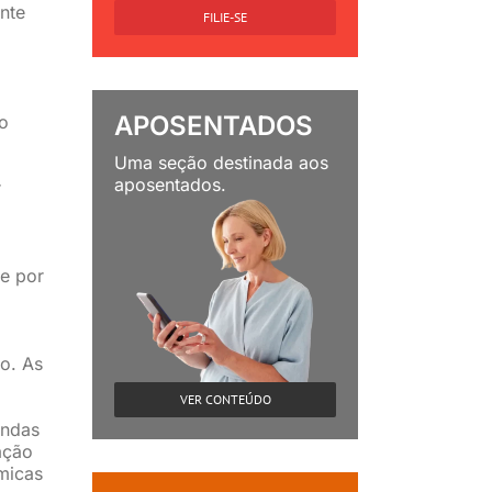
inte
FILIE-SE
APOSENTADOS
o
Uma seção destinada aos
aposentados.
r
e por
no. As
VER CONTEÚDO
undas
ação
micas