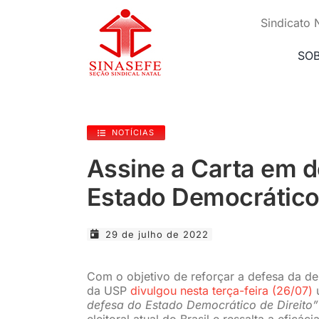
Ir
para
Sindicato 
o
conteúdo
SO
NOTÍCIAS
Assine a Carta em d
Estado Democrático 
29 de julho de 2022
Com o objetivo de reforçar a defesa da dem
da USP
divulgou nesta terça-feira (26/07)
u
defesa do Estado Democrático de Direito”
eleitoral atual do Brasil e ressalta a eficác