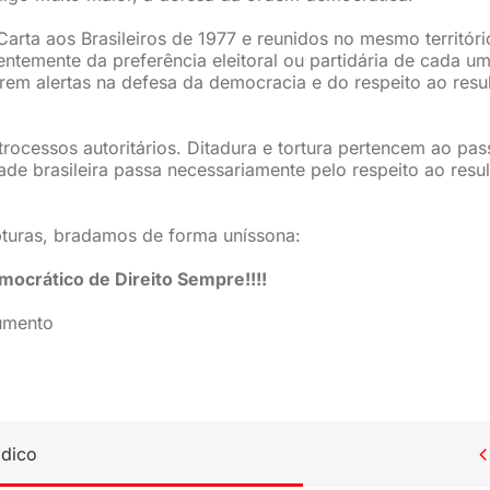
Carta aos Brasileiros de 1977 e reunidos no mesmo territóri
ntemente da preferência eleitoral ou partidária de cada um
carem alertas na defesa da democracia e do respeito ao resu
trocessos autoritários. Ditadura e tortura pertencem ao pa
de brasileira passa necessariamente pelo respeito ao resu
rupturas, bradamos de forma uníssona:
ocrático de Direito Sempre!!!!
umento
ídico
