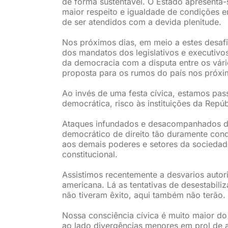
de forma sustentável. O Estado apresenta-s
maior respeito e igualdade de condições e
de ser atendidos com a devida plenitude.
Nos próximos dias, em meio a estes desafi
dos mandatos dos legislativos e executivo
da democracia com a disputa entre os vári
proposta para os rumos do país nos próxi
Ao invés de uma festa cívica, estamos pa
democrática, risco às instituições da Repú
Ataques infundados e desacompanhados de 
democrático de direito tão duramente conq
aos demais poderes e setores da sociedade 
constitucional.
Assistimos recentemente a desvarios autor
americana. Lá as tentativas de desestabili
não tiveram êxito, aqui também não terão.
Nossa consciência cívica é muito maior d
ao lado divergências menores em prol de 