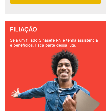
FILIAÇÃO
Seja um filiado Sinasefe RN e tenha assistência
e benefícios. Faça parte dessa luta.