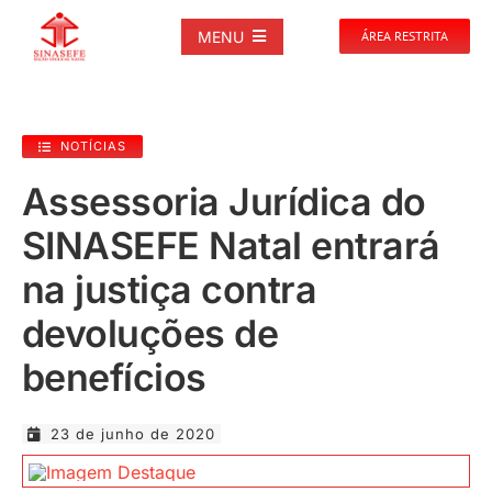
Ir
para
MENU
ÁREA RESTRITA
o
conteúdo
SOBRE
NOTÍCIAS
NOTÍCIAS
Assessoria Jurídica do
SINASEFE Natal entrará
PUBLICAÇÕES
na justiça contra
DOCUMENTOS
devoluções de
benefícios
GALERIAS
23 de junho de 2020
EVENTOS