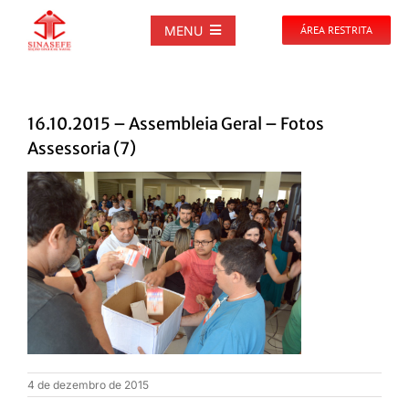
Ir
para
MENU
ÁREA RESTRITA
o
conteúdo
SOBRE
16.10.2015 – Assembleia Geral – Fotos
NOTÍCIAS
Assessoria (7)
PUBLICAÇÕES
DOCUMENTOS
GALERIAS
EVENTOS
4 de dezembro de 2015