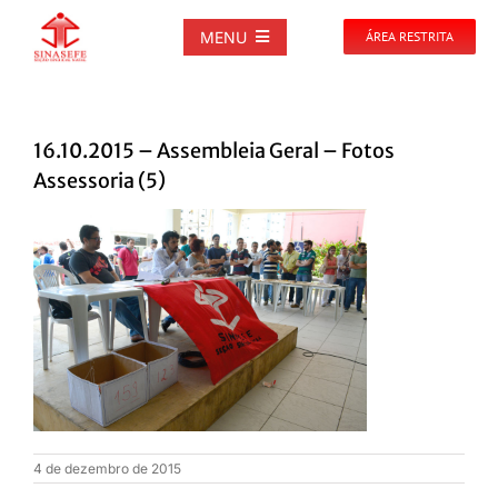
Ir
para
MENU
ÁREA RESTRITA
o
conteúdo
SOBRE
16.10.2015 – Assembleia Geral – Fotos
NOTÍCIAS
Assessoria (5)
PUBLICAÇÕES
DOCUMENTOS
GALERIAS
EVENTOS
4 de dezembro de 2015