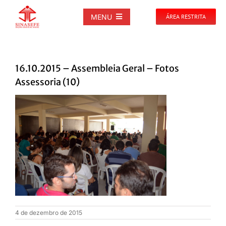
Ir
para
MENU
ÁREA RESTRITA
o
conteúdo
SOBRE
16.10.2015 – Assembleia Geral – Fotos
NOTÍCIAS
Assessoria (10)
PUBLICAÇÕES
DOCUMENTOS
GALERIAS
EVENTOS
4 de dezembro de 2015