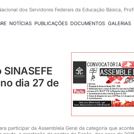
Nacional dos Servidores Federais da Educação Básica, Prof
BRE
NOTÍCIAS
PUBLICAÇÕES
DOCUMENTOS
GALERIAS
o SINASEFE
 no dia 27 de
ra participar da Assembleia Geral da categoria que acont
e pauta, a prestação de contas da Seção, dos anos de 201