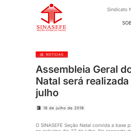
Ir
para
Sindicato 
o
conteúdo
SO
NOTÍCIAS
Assembleia Geral d
Natal será realizada
julho
18 de julho de 2018
O SINASEFE Seção Natal convida a base pa
no próximo dia 27 de julho. Na proposta d