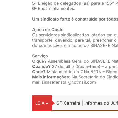
5-
Eleição de delegados (as) para a 155ª P
6-
Encaminhamentos.
Um sindicato forte é construído por todos
Ajuda de Custo
Os servidores sindicalizados lotados em o
transporte, devendo, para tal, preencher o
do combustível em nome do SINASEFE Nat
Serviço
O quê?
Assembleia Geral do SINASEFE Nat
Quando?
27 de julho (Sexta-feira) – a part
Onde?
Miniauditório do CNat/IFRN – Bloco
Mais informações:
Na Secretaria do Sindi
mail
sinasefenatal@hotmail.com
LEIA +
GT Carreira | Informes do Jur