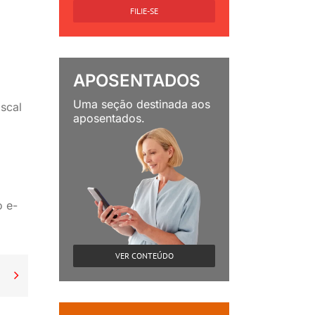
FILIE-SE
APOSENTADOS
Uma seção destinada aos
iscal
aposentados.
o e-
VER CONTEÚDO
