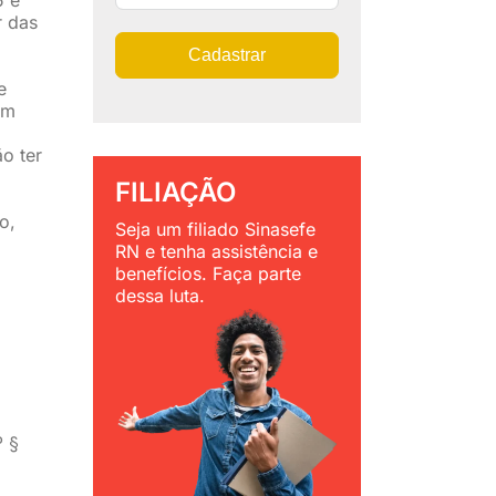
r das
Cadastrar
e
ém
o ter
FILIAÇÃO
o,
Seja um filiado Sinasefe
RN e tenha assistência e
benefícios. Faça parte
dessa luta.
º §