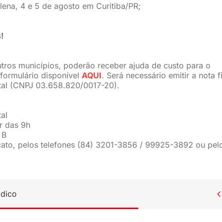
lena, 4 e 5 de agosto em Curitiba/PR;
!
utros municípios, poderão receber ajuda de custo para o
 formulário disponível
AQUI
. Será necessário emitir a nota f
al (CNPJ 03.658.820/0017-20).
al
ir das 9h
 B
cato, pelos telefones (84) 3201-3856 / 99925-3892 ou pel
ídico
