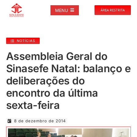
Ir
para
MENU
ÁREA RESTRITA
o
conteúdo
SOBRE
NOTÍCIAS
NOTÍCIAS
Assembleia Geral do
Sinasefe Natal: balanço e
PUBLICAÇÕES
deliberações do
DOCUMENTOS
encontro da última
sexta-feira
GALERIAS
8 de dezembro de 2014
EVENTOS