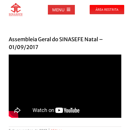
Ir
para
MENU
ÁREA RESTRITA
o
conteúdo
SOBRE
Assembleia Geral do SINASEFE Natal –
NOTÍCIAS
01/09/2017
PUBLICAÇÕES
DOCUMENTOS
GALERIAS
EVENTOS